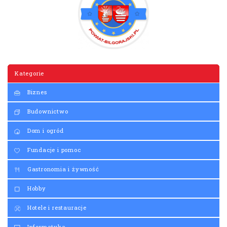
Biznes
Budownictwo
Dom i ogród
Fundacje i pomoc
Gastronomia i żywność
Hobby
Hotele i restauracje
Informatyka
Kultura i sztuka
Medycyna
Moda
Motoryzacja