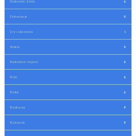
Kalendarz imprez
0
Kino
0
Kluby
0
Konkursy
0
Kulinaria
0
Lokale rozrywkowe
0
Muzyka
0
Noclegi
0
Nowe lokale
0