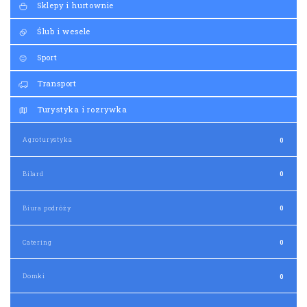
Agroturystyka
0
Bilard
0
Biura podróży
0
Catering
0
Domki
0
Dyskoteki, kluby
0
Fotorelacje
0
Gry i akcesoria
1
Hotele
0