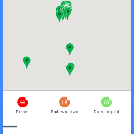
4
25
7
Biznes
Budownictwo
Dom i ogród