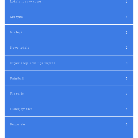
Organizacja i obsługa imprez
1
Paintball
0
Pizzerie
0
Planuj tydzień
0
Pozostałe
0
Przewodnicy
1
Puby, bary
0
Restauracje
1
Spływy kajakowe
0