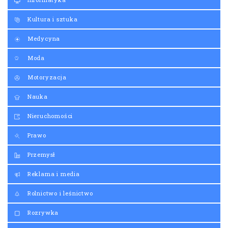
Nauka
Nieruchomości
Prawo
Przemysł
Reklama i media
Rolnictwo i leśnictwo
Rozrywka
Sklepy i hurtownie
Ślub i wesele
Sport
Transport
Turystyka i rozrywka